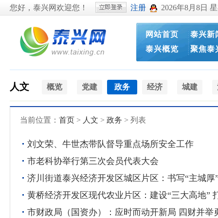
您好，泰兴网欢迎您！
注册
2026年8月8日 
网站首页
泰兴新
泰兴概览
聚焦泰
人文
概览
党建
政务
经济
城建
当前位置：
首页
>
人文
>
政务
> 列表
刘文荣、牛世杰带队督导重点场所安全工作
市老科协举行第三次会员代表大会
济川街道泰兴经济开发区城区片区：书写“主城厚”
黄桥经济开发区现代农业片区：建设“三大高地” 
市财政局（国资办）：应时而动开新局 四财并举